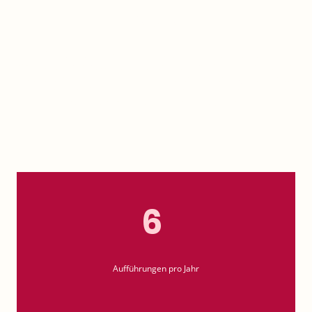
Regie.
Das
Kellertheater Grafenhausen
ist ein Ort, an dem die Freude am
Schauspiel auf professionelle Theaterarbeit trifft. Seit 1980 bringen wir
als engagiertes
Amateurensemble
unter erfahrener
Regie
lebendiges
Theater auf die Bühne – mit viel Leidenschaft, Liebe zum Detail und
dem Anspruch, unser Publikum zu begeistern.
6
Aufführungen pro Jahr