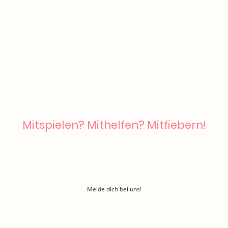
Mitspielen? Mithelfen? Mitfiebern!
Ob auf der Bühne, hinter den Kulissen oder als Zuschauer:in – bei uns
ist jede:r willkommen. Wir freuen uns über neue Talente, helfende
Hände und ein begeistertes Publikum.
Melde dich bei uns!