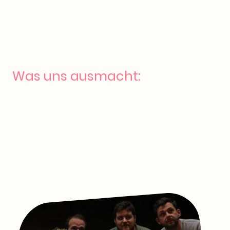
Was uns ausmacht:
Amateure auf der Bühne – Profis hinter der Regie:
Unsere
Darsteller:innen sind keine Profis, aber spielen mit voller Hingabe. Die
Inszenierungen entstehen unter professioneller künstlerischer Leitung.
Kleine Bühne, großes Theater:
Unser Kellertheater schafft eine intime
Atmosphäre und unmittelbares Erleben.
Lachen ausdrücklich erwünscht:
Mit einem Schwerpunkt auf
Komödien bieten wir unterhaltsames Theater für Herz und Humor.