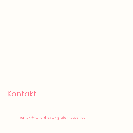
Kontakt
Ansprechpartner: Andreas Simon
E-Mail:
kontakt@kellertheater-grafenhausen.de
Adresse: Signauer Straße 7, 79865 Grafenhausen